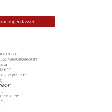
richtigen lassen
KKP0130-2A
 NC62 NanoCarbide-Stahl
carta
-62 HRC
10-12° pro Seite
z
EWICHT
5 g
8.2 x 3.3 cm
3 cm
m
m