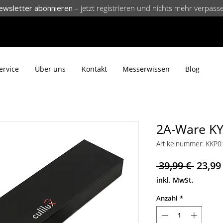
ewsletter abonnieren
– jetzt registrieren und nichts mehr verpass
ervice
Über uns
Kontakt
Messerwissen
Blog
2A-Ware KY
Artikelnummer: KKP0
Stand
 39,99 € 
23,99
inkl. MwSt.
Anzahl
*