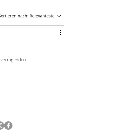
hen werden
Sortieren nach:
Relevanteste
on 49,00 € (inkl. USt.) ist der
n Deutschland kostenfrei. Bei
,00 € (inkl. USt.) berechnen wir
nternationalen Versand werden ja
estimmungsland im Warenkorb
ervorragenden
 zwischen 9,99 € und maximal 59,99
 Länder außerhalb der EU fallen
ätzliche Gebühren wie Zölle und
r erstatten aber die deutsche
en Warenwert. Da unser E-
s nicht automatisch kann, wird
Kauf manuell erstattet.
OLGEN SIE UNS