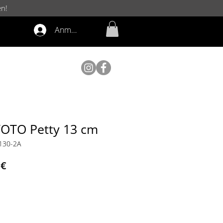
en!
Anmelden
OTO Petty 13 cm
130-2A
ardpreis
Sale-
 €
Preis