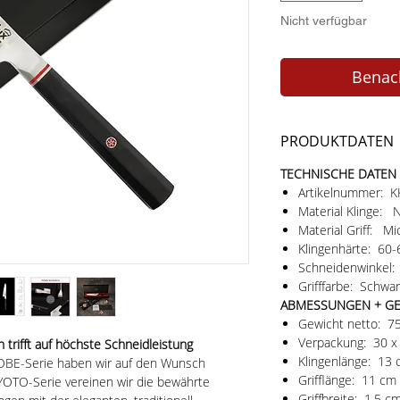
Nicht verfügbar
Benach
PRODUKTDATEN
TECHNISCHE DATEN
Artikelnummer: 
Material Klinge:
Material Griff: Mi
Klingenhärte: 60
Schneidenwinkel: 
Grifffarbe: Schwar
ABMESSUNGEN + G
Gewicht netto: 7
Verpackung: 30 x 
 trifft auf höchste Schneidleistung
Klingenlänge: 1
OBE-Serie haben wir auf den Wunsch
Grifflänge: 11 c
KYOTO-Serie vereinen wir die bewährte
Griffbreite: 1,5 c