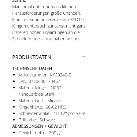
Schanz
Manchmal entstehen aus kleinen
Herausforderungen große Chancen.
Eine Testserie unserer neuen KYOTO
Klingen entsprach zunächst nicht ganz
unseren hohen Erwartungen an die
Schneidfreude – also haben wir uns
an den Besten gewandt: Jürgen
Schanz.
PRODUKTDATEN
Der renommierte Messermacher ist
unter Kennern die erste Adresse,
TECHNISCHE DATEN
wenn es um das präzise Ausdünnen
Artikelnummer: KKC0240-S
von Messern geht – so sehr, dass sich
EAN: 8720648178467
dafür sogar der Begriff „Schanzen“
Material Klinge: NC62
etabliert hat.
NanoCarbide-Stahl
Das Ergebnis kann sich sehen und vor
Material Griff: Micarta
allem fühlen lassen: Messer, die in
Klingenhärte: 60-62 HRC
puncto Schärfe und Schneidfreude
Schneidenwinkel: 10-12° pro Seite
zur absoluten Spitzenklasse gehören.
Grifffarbe: Schwarz
ABMESSUNGEN + GEWICHT
Auf Null geschliffen – für maximale
Gewicht netto: 200 g
Schneidfreude