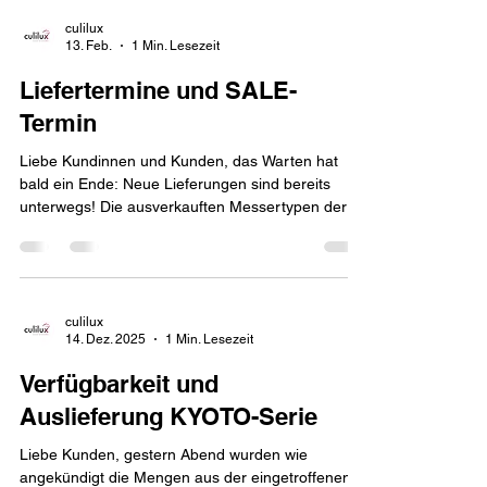
Termine sind nun wie folgt: - Die Messer können
ab Freitag, 6. März, 17:00 Uhr auf unserer
culilux
13. Feb.
1 Min. Lesezeit
Webseite bestellt werden. - Die Auslieferung
erfolgt ab Montag, 9. März bis Freitag, 13. März.
Liefertermine und SALE-
Danach gelten
Termin
Liebe Kundinnen und Kunden, das Warten hat
bald ein Ende: Neue Lieferungen sind bereits
unterwegs! Die ausverkauften Messertypen der
KOBE-Serie sind voraussichtlich ab dem 25.
Februar wieder verfügbar, die Messer der KYOTO-
Serie ab dem 1. März. Vorher habt ihr noch die
Möglichkeit, reduzierte B-Ware zu sichern: Unser
SALE startet am 14. Februar um 17:00 Uhr und
culilux
14. Dez. 2025
1 Min. Lesezeit
endet am 22. Februar. Da viele Artikel nur in
kleinen Stückzahlen verfügbar sind, lohnt es sich,
Verfügbarkeit und
direkt zum Start vo
Auslieferung KYOTO-Serie
Liebe Kunden, gestern Abend wurden wie
angekündigt die Mengen aus der eingetroffenen