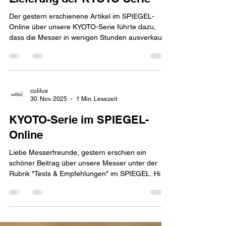
davon aus, dass die
Der gestern erschienene Artikel im SPIEGEL-
Online über unsere KYOTO-Serie führte dazu,
dass die Messer in wenigen Stunden ausverkauft
waren. Da in einer kurzen Zeit viele Kunden
gleichzeitig auf unsere Bestände zugriffen,
konnten wir diese nicht steuern, was dazu führte,
dass auch Bestellungen für Produkte
angenommen wurden, welche aktuell nicht an
culilux
30. Nov. 2025
1 Min. Lesezeit
Lager sind und erst innerhalb der nächsten
Woche eintreffen werden. Darüber hinaus kann
KYOTO-Serie im SPIEGEL-
unser kleines Team die Vielzahl der einge
Online
Liebe Messerfreunde, gestern erschien ein
schöner Beitrag über unsere Messer unter der
Rubrik "Tests & Empfehlungen" im SPIEGEL. Hier
der Link zu diesem Artikel:
https://www.spiegel.de/tests/kueche/santoku-
messer-modelle-von-culilux-berkel-lion-sabatier-
und-chroma-im-test-a-d90d3b8c-b030-4d1c-