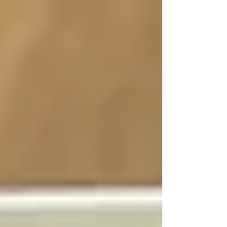
b762-497fb38736df Herzlichen Dank an Torsten
Kluske, der den Kontakt zum SPIEGEL vermittelt
hat. Wir wünschen Euch eine schöne
Weihnachtszeit Eur CULILUX Team