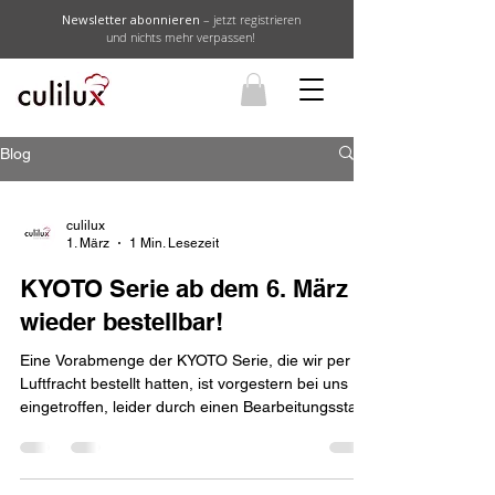
Newsletter abonnieren
– jetzt registrieren
und nichts mehr verpassen!
Blog
culilux
1. März
1 Min. Lesezeit
KYOTO Serie ab dem 6. März
wieder bestellbar!
​Eine Vorabmenge der KYOTO Serie, die wir per
Luftfracht bestellt hatten, ist vorgestern bei uns
eingetroffen, leider durch einen Bearbeitungsstau
bei der Verzollung einige Tage später, als wir das
erwartet hatten. Deshalb müssen wir den
Liefertermin etwas verschieben. Die neuen