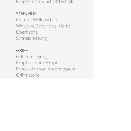
Klingenform & Schnitttechnik
SCHNEIDE
Glatt vs. Wellenschliff
Winkel vs. Schärfe vs. Härte
Oberfläche
Schneidleistung
GRIFF
Griffbefestigung
Kropf vs. ohne Kropf
Produktion von Kropfmessern
Griffmaterial
Griff
Griffformen
VERARBEITUNGSQUALITÄT
DAS PERFEKTE MESSER
Klingentypen
Westliche Klingen