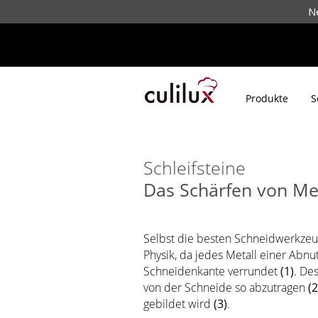
N
Produkte
S
Schleifsteine
Das Schärfen von Me
Selbst die besten Schneidwerkzeug
Physik, da jedes Metall einer Abnu
Schneidenkante verrundet
(1)
. De
von der Schneide so abzutragen
(2
gebildet wird
(3)
.