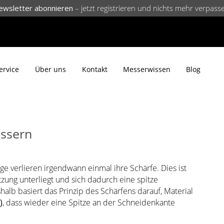
ewsletter abonnieren
– jetzt registrieren und nichts mehr verpass
ervice
Über uns
Kontakt
Messerwissen
Blog
ssern
e verlieren irgendwann einmal ihre Schärfe. Dies ist
tzung unterliegt und sich dadurch eine spitze
shalb basiert das Prinzip des Schärfens darauf, Material
)
, dass wieder eine Spitze an der Schneidenkante