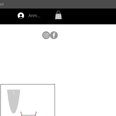
en!
Anmelden