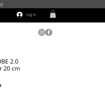
g!
Log In
BE 2.0
r 20 cm
ar
Sale
9
Price