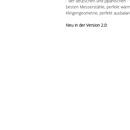
- der deutschen und japanischen - 
besten Messerstähle, perfekt wär
Klingengeometrie, perfekt ausbala
Neu in der Version 2.0:
Die neueste Version unserer belieb
Messerforum-Edition, enthält aber
Balance oder eine verrundete Spit
Verletzungsrisikos. Die Mikrofase a
Messern optional verfügbar und ka
Zertifizierte Schärfe:
Die Schneide ist in einem Winkel vo
ein Schärfe Score von unter 150 er
entspricht. Jedes einzelne Messer w
Schärfezertifikat. Zusammen mit de
Dünnschliff gleitet das Messer mü
Schwedischer Stahl:
Der für Rasierklingen entwickelte
wird durch eine speziell entwicke
folgende CRYOMAX Tiefkühlung im fl