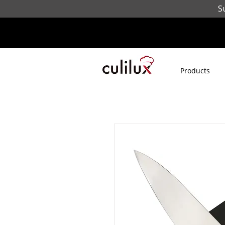
S
Products