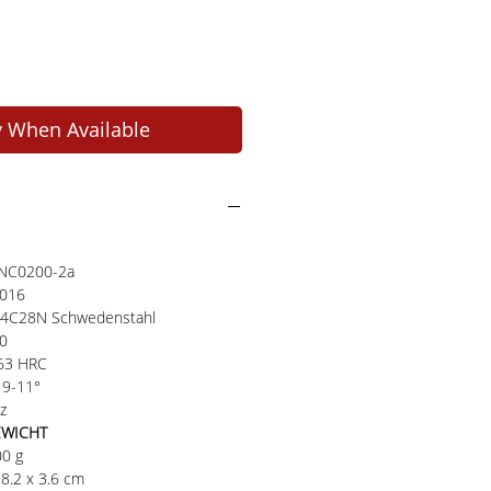
y When Available
KNC0200-2a
8016
 14C28N Schwedenstahl
10
-63 HRC
 9-11°
z
EWICHT
200 g
8.2 x 3.6 cm