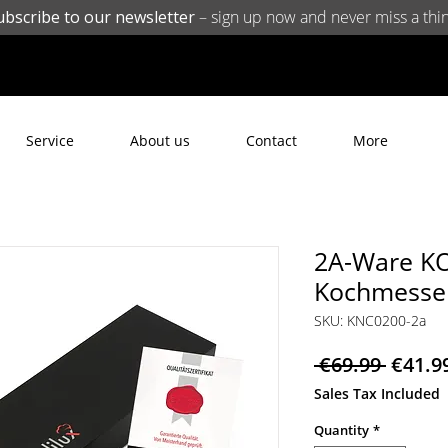
ubscribe to our newsletter
– sign up now and never miss a thin
Service
About us
Contact
More
2A-Ware KO
Kochmesse
SKU: KNC0200-2a
Regul
 €69.99 
€41.9
Price
Sales Tax Included
Quantity
*