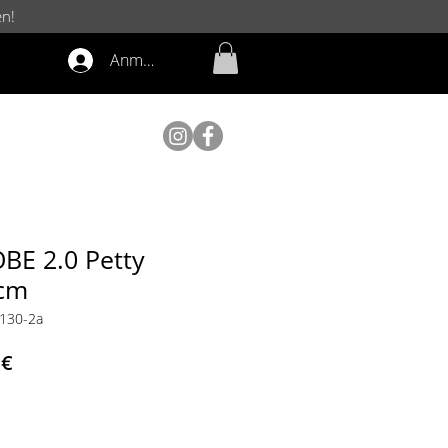
en!
Anmelden
BE 2.0 Petty
 cm
0130-2a
ardpreis
Sale-
 €
Preis