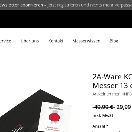
ewsletter abonnieren
– jetzt registrieren und nichts mehr verpass
ervice
Über uns
Kontakt
Messerwissen
Blog
2A-Ware KO
Messer 13
Artikelnummer: KNP
Stand
 49,99 € 
29,99
inkl. MwSt.
Anzahl
*