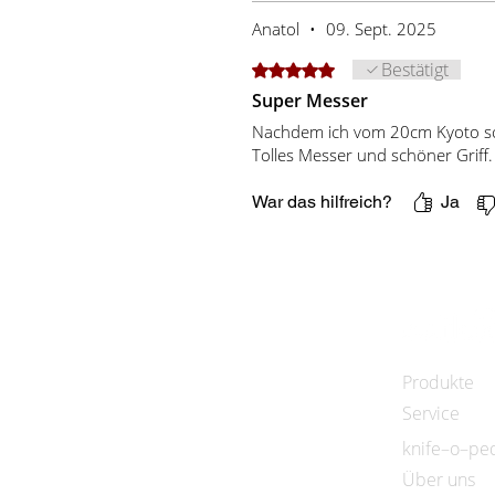
Anatol
•
09. Sept. 2025
Bestätigt
Mit 5 von 5 Sternen bewertet.
Super Messer
Nachdem ich vom 20cm Kyoto scho
Tolles Messer und schöner Griff.
War das hilfreich?
Ja
Produkte
Service
knife–o–pe
Über uns