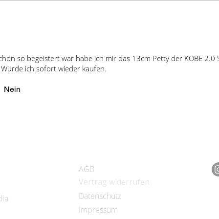
lokale Steuern an. Wi
MwSt. von 19% auf d
Commerce-System die
der Betrag nach dem 
n so begeistert war habe ich mir das 13cm Petty der KOBE 2.0 Se
 Würde ich sofort wieder kaufen.
Nein
RECHTLICHES
F
AGB
​Vertrag widerrufen
Datenschutz
dia
Impressum
N