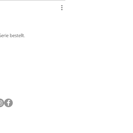
r erstatten aber die deutsche
en Warenwert. Da unser E-
s nicht automatisch kann, wird
Kauf manuell erstattet.
rie bestellt.
OLGEN SIE UNS
EWSLETTER