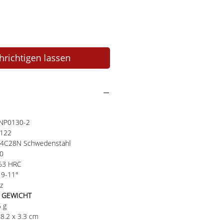
richtigen lassen
KNP0130-2
8122
 14C28N Schwedenstahl
10
-63 HRC
 9-11°
z
 GEWICHT
5 g
8.2 x 3.3 cm