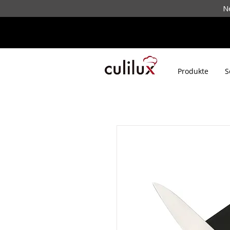
N
Produkte
S