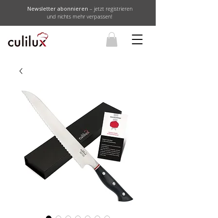
Newsletter abonnieren
– jetzt registrieren
und nichts mehr verpassen!