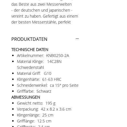
das Beste aus zwei Messerwelten
- der deutschen und japanischen -
vereint zu haben. Gefertigt aus einem
der besten Messerstähle, perfekt
wärmebehandelt, dünne und scharfe
Klingengeometrie, perfekt
PRODUKTDATEN
ausbalanciert und besonders
ergonomisch.
TECHNISCHE DATEN
Artikelnummer: KNB0250-2A
Das besondere Brotmesser:
Material Klinge: 14C28N
Der seltene, doppelseitige
Schwedenstahl
Wellenschliff und der feine 15°-Winkel
Material Griff: G10
pro Klingenseite verleihen dem
Klingenhärte: 61-63 HRC
Messer seine außergewöhnliche
Schneidenwinkel: ca 15° pro Seite
Schärfe und Leichtgängigkeit. Mit
Grifffarbe: Schwarz
seiner Klingenlänge von 25 cm
ABMESSUNGEN
schneidet das Messer mühelos jede
Gewicht netto: 195 g
Art von Brot ohne die Brotkrume zu
Verpackung: 42 x 8.2 x 3.6 cm
zerdrücken. Auch Kuchen und Torten
Klingenlänge: 25 cm
lassen sich damit perfekt schneiden.
Grifflänge: 12.5 cm
Der beidseitige Wellenschliff
Griffbreite: 2.4 cm