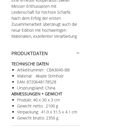
Eine erneute Kooperation zweier
Messer-Enthusiasten mit
Leidenschaft für höchste Schärfe.
Nach dem Erfolg der ersten
Zusammenarbeit überzeugt auch die
neue Edition mit hochwertigen
Materialien, exzellenter Verarbeitung
und perfekt geschliffenen Klingen.
PRODUKTDATEN
Schneidebrett aus hochwertigem
geölten
AKAZIEN-STIRNHOLZ
, sehr
TECHNISCHE DATEN
schonend für Messerklingen und
Artikelnummer: CBA3040-BB
selbstheilend bei Schnitten im
Material: Akazie Stirnholz
Holz. Die Akaziensorte "Acacia
EAN: 8720648178528
auriculiformis" ist hart genug, um
Ursprungsland: China
ein Festbeißen scharfer Klingen zu
ABMESSUNGEN + GEWICHT
verhindern, und gleichzeitig weich
Produkt: 40 x 30 x 3 cm
genug, um die Schneide nicht
Gewicht netto: 2100 g
übermäßig zu strapazieren. Akazie
Verpackung: 41.0 x 31.5 x 4.1 cm
ist pflegeleicht und besitzt
Gewicht brutto: 2350 g
natürliche antibakterielle
Eigenschaften.