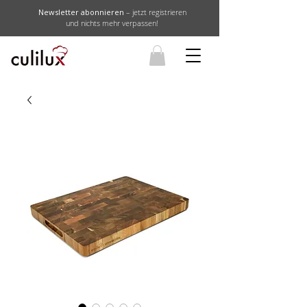
Newsletter abonnieren
– jetzt registrieren
und nichts mehr verpassen!