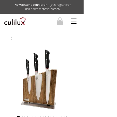
Newsletter abonnieren
– jetzt registrieren
und nichts mehr verpassen!