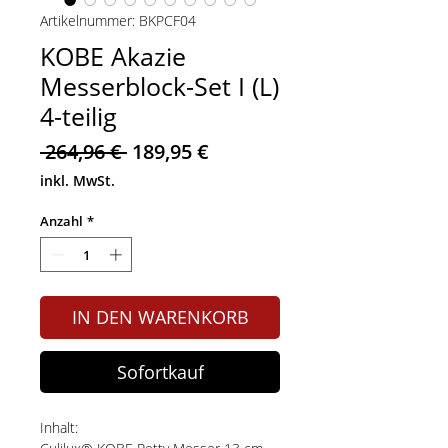
Artikelnummer: BKPCF04
KOBE Akazie
Messerblock-Set I (L)
4-teilig
Standardpreis
Sale-
 264,96 € 
189,95 €
Preis
inkl. MwSt.
Anzahl
*
IN DEN WARENKORB
Sofortkauf
Inhalt: