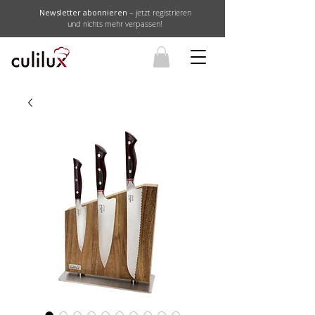
Newsletter abonnieren
– jetzt registrieren
und nichts mehr verpassen!