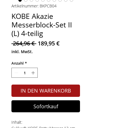
Artikelnummer: BKPCB04
KOBE Akazie
Messerblock-Set II
(L) 4-teilig
Standardpreis
Sale-
 264,96 € 
189,95 €
Preis
inkl. MwSt.
Anzahl
*
IN DEN WARENKORB
Sofortkauf
Inhalt: