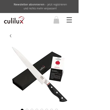
Newsletter abonnieren
– jetzt registrieren
und nichts mehr verpassen!