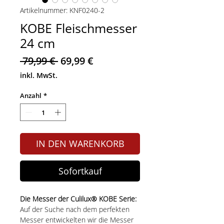
Artikelnummer: KNF0240-2
KOBE Fleischmesser
24 cm
Standardpreis
Sale-
 79,99 € 
69,99 €
Preis
inkl. MwSt.
Anzahl
*
IN DEN WARENKORB
Sofortkauf
Die Messer der Culilux® KOBE Serie:
Auf der Suche nach dem perfekten
Messer entwickelten wir die Messer