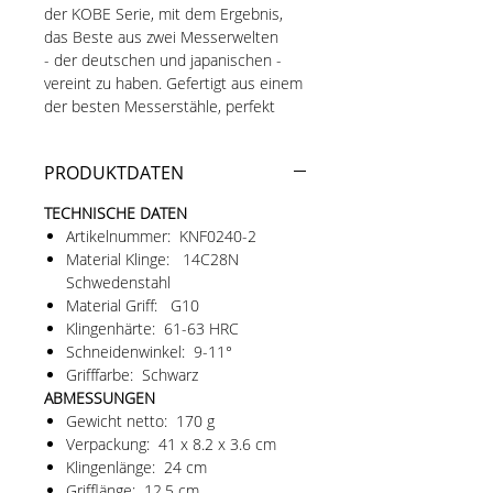
der KOBE Serie, mit dem Ergebnis,
das Beste aus zwei Messerwelten
- der deutschen und japanischen -
vereint zu haben. Gefertigt aus einem
der besten Messerstähle, perfekt
wärmebehandelt, extrem dünne und
scharfe Klingengeometrie, perfekt
PRODUKTDATEN
ausbalanciert und besonders
ergonomisch.
TECHNISCHE DATEN
Artikelnummer: KNF0240-2
Aktuelle Version 2.1:
Material Klinge: 14C28N
Optimierte Balance durch
Schwedenstahl
Gewichtsreduktion im Griff um
Material Griff: G10
25g.
Klingenhärte: 61-63 HRC
Ersatz des Schärfezertifikats durch
Schneidenwinkel: 9-11°
ein Qualitätszertifikat.
Grifffarbe: Schwarz
Verrundete Spitze am Bart zur
ABMESSUNGEN
Reduzierung des
Gewicht netto: 170 g
Verletzungsrisikos.
Verpackung: 41 x 8.2 x 3.6 cm
Optimierte Bearbeitung der
Klingenlänge: 24 cm
Schneide, so dass die Mikrofase
Grifflänge: 12.5 cm