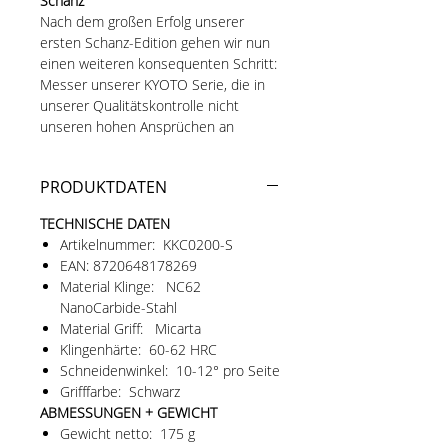
Schanz
Nach dem großen Erfolg unserer
ersten Schanz-Edition gehen wir nun
einen weiteren konsequenten Schritt:
Messer unserer KYOTO Serie, die in
unserer Qualitätskontrolle nicht
unseren hohen Ansprüchen an
Schneidfreude und Performance
entsprechen, werden zusätzlich von
PRODUKTDATEN
Jürgen Schanz überarbeitet.
Der renommierte Messermacher gilt
TECHNISCHE DATEN
unter Kennern als eine der ersten
Artikelnummer: KKC0200-S
Adressen, wenn es um das
EAN: 8720648178269
professionelle Ausdünnen von
Material Klinge: NC62
Messern geht – so sehr, dass sich
NanoCarbide-Stahl
dafür sogar der Begriff „Schanzen“
Material Griff: Micarta
etabliert hat.
Klingenhärte: 60-62 HRC
Das Ergebnis spürt man bei jedem
Schneidenwinkel: 10-12° pro Seite
Schnitt: eine außergewöhnliche
Grifffarbe: Schwarz
Schärfe, beeindruckende
ABMESSUNGEN + GEWICHT
Leichtgängigkeit und eine
Gewicht netto: 175 g
Schneidfreude, die selbst den