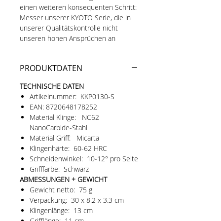
einen weiteren konsequenten Schritt:
Messer unserer KYOTO Serie, die in
unserer Qualitätskontrolle nicht
unseren hohen Ansprüchen an
Schneidfreude und Performance
entsprechen, werden zusätzlich von
PRODUKTDATEN
Jürgen Schanz überarbeitet.
Der renommierte Messermacher gilt
TECHNISCHE DATEN
unter Kennern als eine der ersten
Artikelnummer: KKP0130-S
Adressen, wenn es um das
EAN: 8720648178252
professionelle Ausdünnen von
Material Klinge: NC62
Messern geht – so sehr, dass sich
NanoCarbide-Stahl
dafür sogar der Begriff „Schanzen“
Material Griff: Micarta
etabliert hat.
Klingenhärte: 60-62 HRC
Das Ergebnis spürt man bei jedem
Schneidenwinkel: 10-12° pro Seite
Schnitt: eine außergewöhnliche
Grifffarbe: Schwarz
Schärfe, beeindruckende
ABMESSUNGEN + GEWICHT
Leichtgängigkeit und eine
Gewicht netto: 75 g
Schneidfreude, die selbst den
Verpackung: 30 x 8.2 x 3.3 cm
Vergleich mit hochwertigen
Klingenlänge: 13 cm
handgefertigten japanischen Messern
Grifflänge: 11 cm