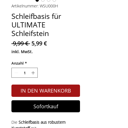
Artikelnummer: WSU000H
Schleifbasis für
ULTIMATE
Schleifstein
Standardpreis
Sale-
 9,99 € 
5,99 €
Preis
inkl. MwSt.
Anzahl
*
IN DEN WARENKORB
Sofortkauf
Die
Schleifbasis aus robustem