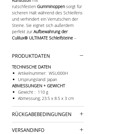
Kunststoff
mit
rutschfesten
Gumminoppen
sorgt für
sicheren Halt während des Schleifens
und verhindert ein Verrutschen der
Steine. Sie eignet sich außerdem
perfekt zur
Aufbewahrung der
Culilux® ULTIMATE Schleifsteine
–
ordentlich, stabil und praktisch
zugleich.
PRODUKTDATEN
TECHNISCHE DATEN
Artikelnummer: WSU000H
Ursprungsland: Japan
ABMESSUNGEN + GEWICHT
Gewicht : 110 g
Abmessung; 23.5 x 8.5 x 3 cm
RÜCKGABEBEDINGUNGEN
Wir möchten dass Sie rundum
VERSANDINFO
zufrieden mit Ihrem neuen Produkt