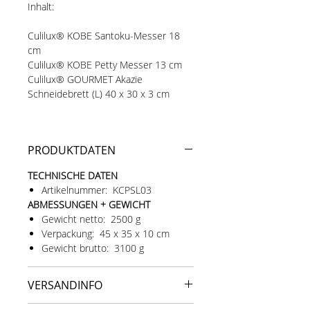
Inhalt:
Culilux® KOBE Santoku-Messer 18
cm
Culilux® KOBE Petty Messer 13 cm
Culilux® GOURMET Akazie
Schneidebrett (L) 40 x 30 x 3 cm
Messer der Version 2.1. Alle Produkte
einzeln verpackt.
PRODUKTDATEN
TECHNISCHE DATEN
Artikelnummer: KCPSL03
ABMESSUNGEN + GEWICHT
Gewicht netto: 2500 g
Verpackung: 45 x 35 x 10 cm
Gewicht brutto: 3100 g
VERSANDINFO