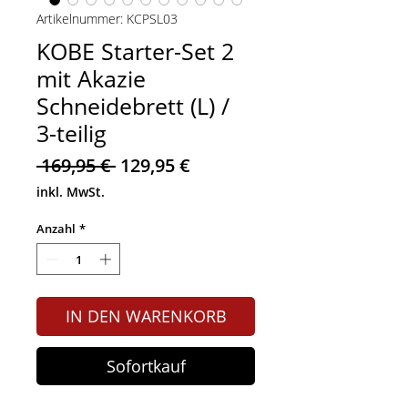
Artikelnummer: KCPSL03
KOBE Starter-Set 2
mit Akazie
Schneidebrett (L) /
3-teilig
Standardpreis
Sale-
 169,95 € 
129,95 €
Preis
inkl. MwSt.
Anzahl
*
IN DEN WARENKORB
Sofortkauf