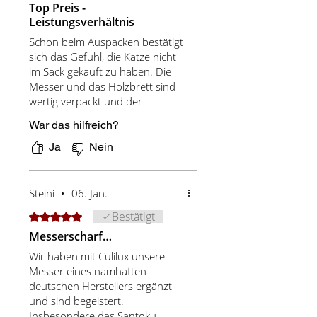
Top Preis -
Leistungsverhältnis
Schon beim Auspacken bestätigt
sich das Gefühl, die Katze nicht
im Sack gekauft zu haben. Die
Messer und das Holzbrett sind
wertig verpackt und der
Eindruck verfestigt sich auch
War das hilfreich?
beim Gebrauch der Messer.
Und falls diese irgendwann
Ja
Nein
einmal nicht mehr die nötige
Schärfe besitzen, bekommt man
über die Homepage gute Tipps
Steini
•
06. Jan.
zur Hand, wie man am besten
Bestätigt
Mit 5 von 5 Sternen bewertet.
die Schnittfähigkeit wieder hin
bekommt. Ich bin mehr als
Messerscharf…
zufrieden. Als Jäger gehören
Wir haben mit Culilux unsere
Messer zu meinem
Messer eines namhaften
Handwerkszeug, und da habe
deutschen Herstellers ergänzt
ich schon deutlich teurere
und sind begeistert.
Produkte scheitern sehen.
Insbesondere das Santoku-