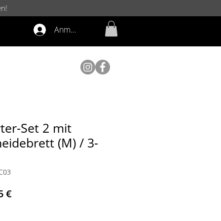
en!
Anmelden
er-Set 2 mit
eidebrett (M) / 3-
PC03
dardpreis
Sale-
5 €
Preis