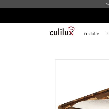
N
Produkte
S