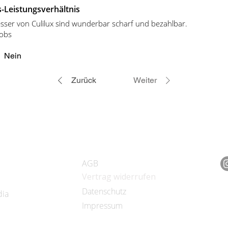
s-Leistungsverhältnis
esser von Culilux sind wunderbar scharf und bezahlbar.
nobs
Nein
Zurück
Weiter
RECHTLICHES
F
AGB
​Vertrag widerrufen
Datenschutz
dia
Impressum
N
A