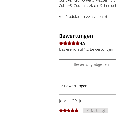
Culilux® KYOTO Petty Messer 13 
Culilux® Gourmet Akazie Schneideb
Alle Produkte einzeln verpackt.
Bewertungen
4.9
Mit 4,9 von 5 Sternen bewertet.
Basierend auf 12 Bewertungen
Bewertung abgeben
12 Bewertungen
Jörg
•
29. Juni
Bestätigt
Mit 5 von 5 Sternen bewertet.