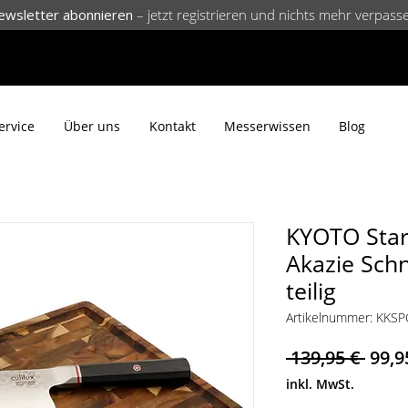
ewsletter abonnieren
– jetzt registrieren und nichts mehr verpass
ervice
Über uns
Kontakt
Messerwissen
Blog
KYOTO Start
Akazie Schn
teilig
Artikelnummer: KKS
Stan
 139,95 € 
99,9
inkl. MwSt.