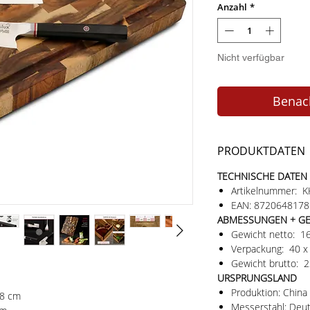
Anzahl
*
Nicht verfügbar
Benach
PRODUKTDATEN
TECHNISCHE DATEN
Artikelnummer: 
EAN: 872064817
ABMESSUNGEN + G
Gewicht netto: 
Verpackung: 40 x
Gewicht brutto: 
URSPRUNGSLAND
Produktion: China
18 cm
Messerstahl: Deu