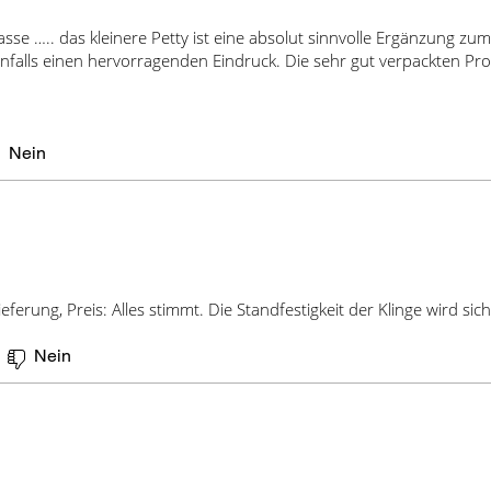
Einlieferbeleg auf.
nach Produkt und B
asse ….. das kleinere Petty ist eine absolut sinnvolle Ergänzung zu
angezeigt und liegen
Sofern Sie keinen Re
falls einen hervorragenden Eindruck. Die sehr gut verpackten Pr
€. Für den Versand in
verwenden oder die 
beim Import noch zus
aufgeben, können wir
lokale Steuern an. Wi
nicht übernehmen.
MwSt. von 19% auf d
Nein
Commerce-System die
Die Retoure bitte adr
der Betrag nach dem 
KMG Trading e.K.
Auf dem Schleich 4b
55578 St. Johann
ieferung, Preis: Alles stimmt. Die Standfestigkeit der Klinge wird sic
Nein