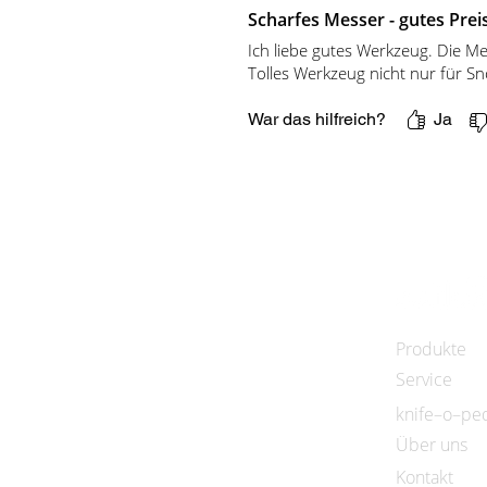
Scharfes Messer - gutes Prei
Ich liebe gutes Werkzeug. Die M
Tolles Werkzeug nicht nur für S
War das hilfreich?
Ja
Produkte
Service
knife–o–pe
Über uns
Kontakt