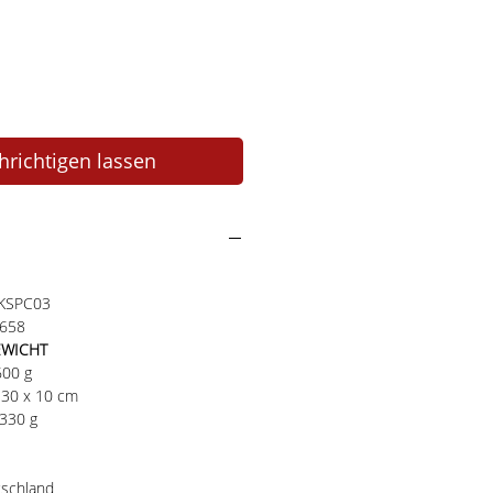
richtigen lassen
KKSPC03
8658
EWICHT
1600 g
 30 x 10 cm
2330 g
tschland