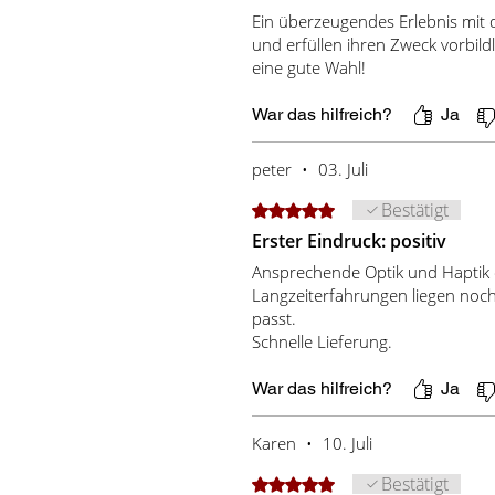
Ein überzeugendes Erlebnis mit 
und erfüllen ihren Zweck vorbildl
eine gute Wahl!
War das hilfreich?
Ja
peter
•
03. Juli
Bestätigt
Mit 5 von 5 Sternen bewertet.
Erster Eindruck: positiv
Ansprechende Optik und Haptik d
Langzeiterfahrungen liegen noch 
passt.
Schnelle Lieferung.
War das hilfreich?
Ja
Karen
•
10. Juli
Bestätigt
Mit 5 von 5 Sternen bewertet.