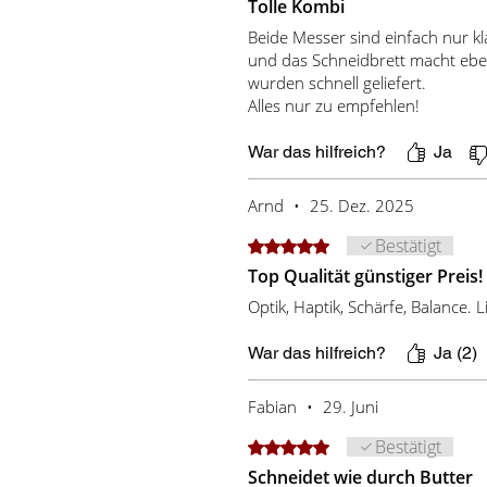
Tolle Kombi
Beide Messer sind einfach nur kl
und das Schneidbrett macht eben
wurden schnell geliefert.
Alles nur zu empfehlen!
War das hilfreich?
Ja
Arnd
•
25. Dez. 2025
Bestätigt
Mit 5 von 5 Sternen bewertet.
Top Qualität günstiger Preis!
Optik, Haptik, Schärfe, Balance. L
War das hilfreich?
Ja (2)
Fabian
•
29. Juni
Bestätigt
Mit 5 von 5 Sternen bewertet.
Schneidet wie durch Butter