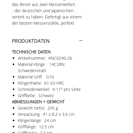
das Beste aus zwei Messerwelten
- der deutschen und japanischen -
vereint zu haben. Gefertigt aus einem
der besten Messerstähle, perfekt
wärmebehandelt, extrem dünne und
scharfe Klingengeometrie, perfekt
PRODUKTDATEN
ausbalanciert und besonders
ergonomisch.
TECHNISCHE DATEN
Artikelnummer: KNC0240-2b
Neu in der Version 2.0:
Material Klinge: 14C28N
Die neueste Version unserer
Schwedenstahl
beliebten Kobe-Serie basiert auf der
Material Griff: G10
Messerforum-Edition, enthält
Klingenhärte: 61-63 HRC
aber weitere Optimierungen wie eine
Schneidenwinkel: 9-11° pro Seite
verbesserte Balance oder eine
Grifffarbe: Schwarz
verrundete Spitze am Bart zur
ABMESSUNGEN + GEWICHT
Reduzierung des Verletzungsrisikos.
Gewicht netto: 245 g
Die finale Bearbeitung der Schneide
Verpackung: 41 x 8.2 x 3.6 cm
wurde optimiert, so dass die
Klingenlänge: 24 cm
Mikrofase aus der Messerforum-
Grifflänge: 12.5 cm
Edition nicht mehr erforderlich ist.
Griffbreite: 2.4 cm