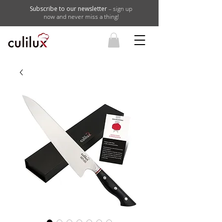
Subscribe to our newsletter
– sign up
now and never miss a thing!