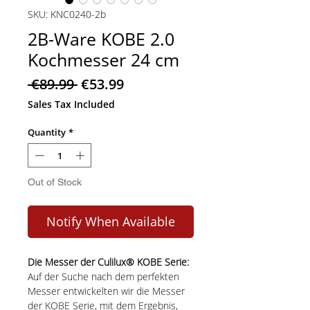
SKU: KNC0240-2b
2B-Ware KOBE 2.0
Kochmesser 24 cm
Regular
Sale
 €89.99 
€53.99
Price
Price
Sales Tax Included
Quantity
*
Out of Stock
Notify When Available
Die Messer der Culilux® KOBE Serie:
Auf der Suche nach dem perfekten
Messer entwickelten wir die Messer
der KOBE Serie, mit dem Ergebnis,