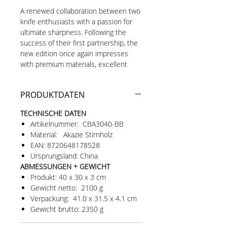
A renewed collaboration between two
knife enthusiasts with a passion for
ultimate sharpness. Following the
success of their first partnership, the
new edition once again impresses
with premium materials, excellent
craftsmanship, and perfectly honed
blades.
PRODUKTDATEN
Cutting board made of high-quality
TECHNISCHE DATEN
oiled
ACACIA END GRAIN WOOD
,
Artikelnummer: CBA3040-BB
exceptionally gentle on knife
Material: Akazie Stirnholz
blades and self-healing from cuts
EAN: 8720648178528
in the surface. The acacia species
Ursprungsland: China
Acacia auriculiformis
is hard
ABMESSUNGEN + GEWICHT
enough to prevent sharp blades
Produkt: 40 x 30 x 3 cm
from biting into the wood, yet soft
Gewicht netto: 2100 g
enough to protect the edge from
Verpackung: 41.0 x 31.5 x 4.1 cm
excessive wear. Acacia is low-
Gewicht brutto: 2350 g
maintenance and naturally
antibacterial.