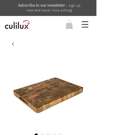
Subscribe to our newsletter
– sign up
now and never miss a thing!