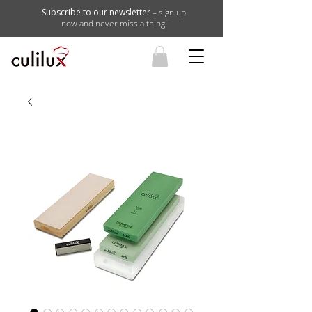
Subscribe to our newsletter
– sign up
now and never miss a thing!