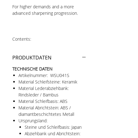
For higher demands and a more
advanced sharpening progression.
Contents:
Culilux® ULTIMATE Sharpening Stone
#400
PRODUKTDATEN
Culilux® ULTIMATE Sharpening Stone
#1000
TECHNISCHE DATEN
Culilux® ULTIMATE Leather Strop
Artikelnummer: WSU041S
Block
Material Schleifsteine: Keramik
Including sharpening base and
Material Lederabziehbank:
cleaning stone
Rindsleder / Bambus
All products individually packed.
Material Schleifbasis: ABS
Material Abrichtstein: ABS /
diamantbeschichtetes Metall
Ursprungsland:
This set offers everything you need for
Steine und Schleifbasis: Japan
thorough sharpening and refining of
Abziehbank und Abrichtstein:
premium knives. The #400 sharpening