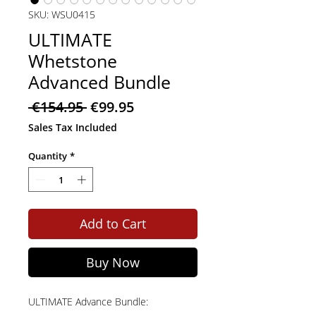
SKU: WSU0415
ULTIMATE
Whetstone
Advanced Bundle
Regular
Sale
 €154.95 
€99.95
Price
Price
Sales Tax Included
Quantity
*
Add to Cart
Buy Now
ULTIMATE Advance Bundle: