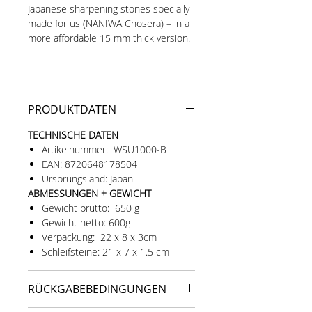
Japanese sharpening stones specially
made for us (NANIWA Chosera) – in a
more affordable 15 mm thick version.
FOR REGULAR SHARPENING:
The
PRODUKTDATEN
#1000 grit is the all-rounder among
sharpening stones. It is suitable both
TECHNISCHE DATEN
for sharpening more heavily dulled
Artikelnummer: WSU1000-B
blades and for regular maintenance of
EAN: 8720648178504
sharp edges. Fine enough to create a
Ursprungsland: Japan
clean, accurate edge even without
ABMESSUNGEN + GEWICHT
further fine sharpening – perfect for
Gewicht brutto: 650 g
everyday use.
Gewicht netto: 600g
Verpackung: 22 x 8 x 3cm
Schleifsteine: 21 x 7 x 1.5 cm
SHARPENS FASTER:
Made from high-
grade aluminum oxide with a
RÜCKGABEBEDINGUNGEN
magnesia bond for maximum density