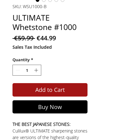
SKU: WSU1000-B
ULTIMATE
Whetstone #1000
Regular
Sale
 €59.99 
€44.99
Price
Price
Sales Tax Included
Quantity
*
Add to Cart
Buy Now
THE BEST JAPANESE STONES:
Culilux® ULTIMATE sharpening stones
are versions of the highest-quality