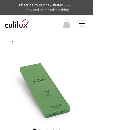
Subscribe to our newsletter
– sign up
now and never miss a thing!