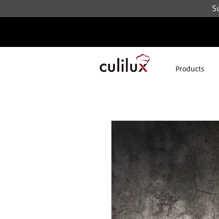
S
Products