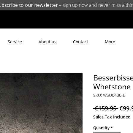
ubscribe to our newsletter
– sign up now and never miss a thin
Service
About us
Contact
More
Besserbiss
Whetstone 
SKU: WSU0430-B
Regu
 €159.95 
€99.
Price
Sales Tax Included
Quantity
*