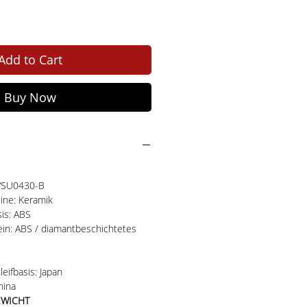
Add to Cart
Buy Now
WSU0430-B
eine: Keramik
sis: ABS
tein: ABS / diamantbeschichtetes
eifbasis: Japan
hina
EWICHT