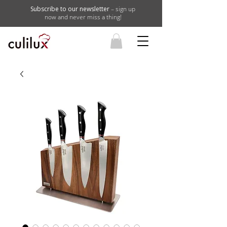
Subscribe to our newsletter
– sign up
now and never miss a thing!