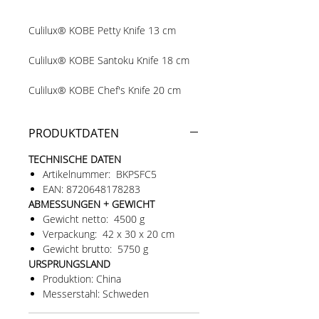
Culilux® KOBE Petty Knife 13 cm
Culilux® KOBE Santoku Knife 18 cm
Culilux® KOBE Chef's Knife 20 cm
Culilux® KOBE Slicing Knife 24 cm
PRODUKTDATEN
Culilux® GOURMET Walnut Knife
TECHNISCHE DATEN
Holder (XL), magnetic
Artikelnummer: BKPSFC5
EAN: 8720648178283
ABMESSUNGEN + GEWICHT
Gewicht netto: 4500 g
Messer der Version 2.1. Alle Produkte
Verpackung: 42 x 30 x 20 cm
einzeln verpackt.
Gewicht brutto: 5750 g
URSPRUNGSLAND
Produktion: China
Messerstahl: Schweden