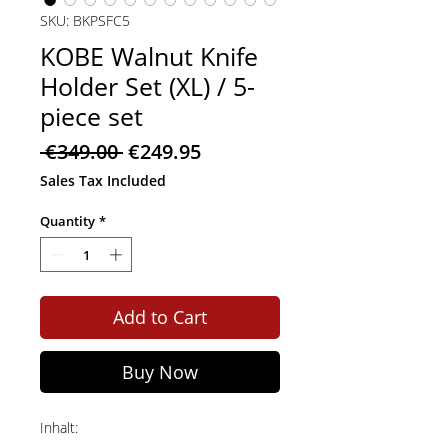
SKU: BKPSFC5
KOBE Walnut Knife
Holder Set (XL) / 5-
piece set
Regular
Sale
 €349.00 
€249.95
Price
Price
Sales Tax Included
Quantity
*
Add to Cart
Buy Now
Inhalt: