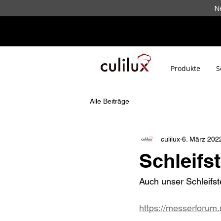
N
Produkte
S
Alle Beiträge
culilux
6. März 202
Schleifs
Auch unser Schleifst
https://messerforum.n