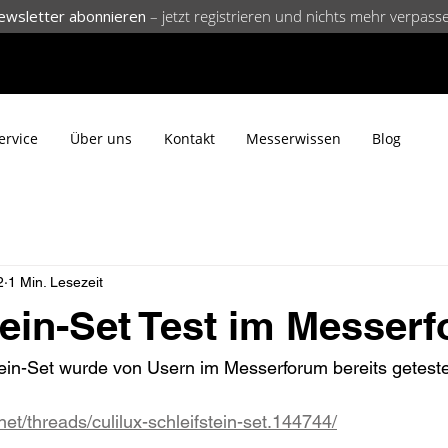
ewsletter abonnieren
– jetzt registrieren und nichts mehr verpass
ervice
Über uns
Kontakt
Messerwissen
Blog
2
1 Min. Lesezeit
tein-Set Test im Messer
ein-Set wurde von Usern im Messerforum bereits geteste
et/threads/culilux-schleifstein-set.144744/