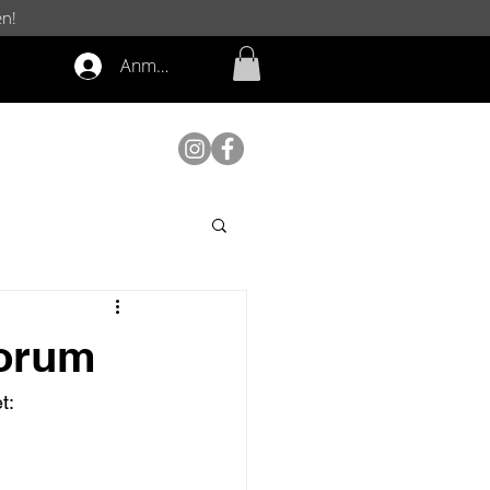
en!
Anmelden
forum
t: