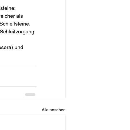
steine:
eicher als 
chleifsteine. 
 Schleifvorgang 
osera) und 
Alle ansehen